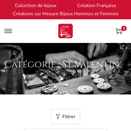
Collection de bijoux
Création Française
Créations sur Mesure Bijoux Hommes et Femmes
0
Catégorie :
St Valentin
Accueil
/
St Valentin
Filtrer