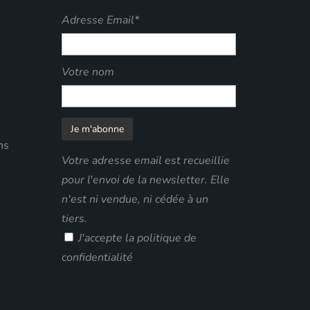
Adresse Email*
Votre nom
ns
Votre adresse email est recueillie
pour l'envoi de la newsletter. Elle
n'est ni vendue, ni cédée à un
tiers.
J'accepte
la politique de
confidentialité