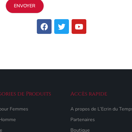
ories de Produits
Accès rapide
 pour Femmes
A propos de L’Ecrin du Temp
 Homme
Partenaires
e
Boutique