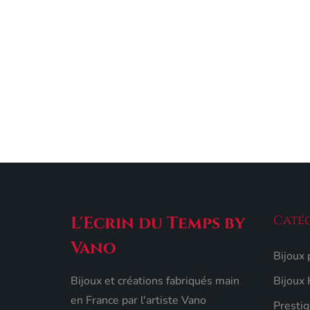
Catég
L'Ecrin du Temps by
Vano
Bijoux
Bijoux et créations fabriqués main
Bijoux
en France par l'artiste Vano
Prestig