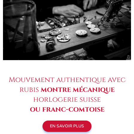
Mouvement authentique avec
rubis
montre mécanique
horlogerie suisse
ou franc-comtoise
EN SAVOIR PLUS