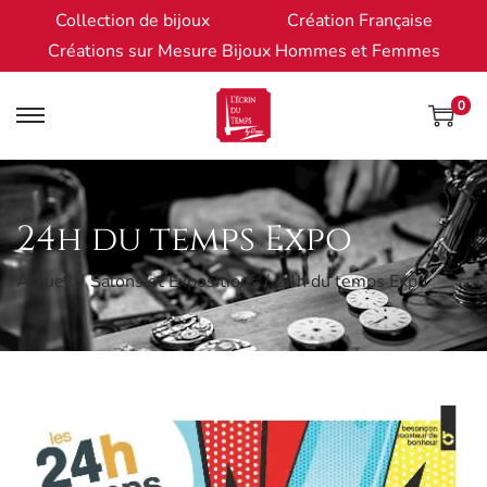
Collection de bijoux
Création Française
Créations sur Mesure Bijoux Hommes et Femmes
0
24h du temps Expo
Accueil
/
Salons et Expositions
/
24h du temps Expo