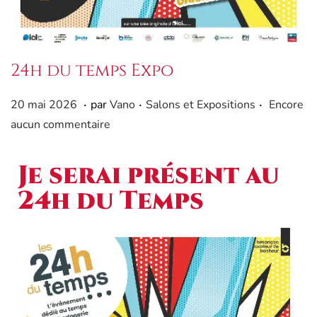
24h du temps Expo
.
.
.
Publié le
Publié dans
2
20 mai 2026
par
Vano
Salons et Expositions
Encore
0
aucun commentaire
m
a
Je serai présent au
i
24h du Temps
2
0
2
6