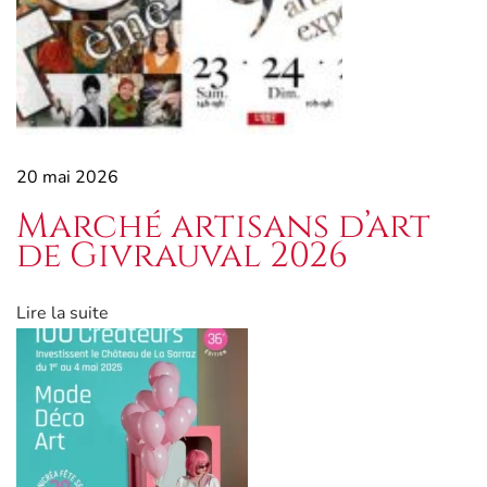
n
s
d
’
a
r
20 mai 2026
t
d
Marché artisans d’art
e
de Givrauval 2026
G
i
Lire la suite
v
r
a
u
v