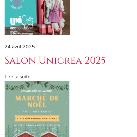
a
l
2
0
2
6
24 avril 2025
Salon Unicrea 2025
Lire la suite