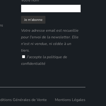
Votre nom
ns
Votre adresse email est recueillie
pour l'envoi de la newsletter. Elle
n'est ni vendue, ni cédée à un
tiers.
J'accepte
la politique de
confidentialité
ditions Générales de Vente
Mentions Légales