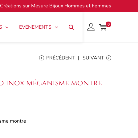
Créations sur Mesure Bijoux Hommes et Femmes
0
S
EVENEMENTS
PRÉCÉDENT
SUIVANT
co inox mécanisme montre
isme montre