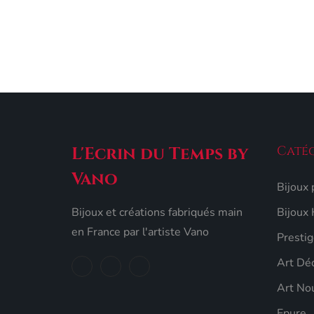
Ajouter au panier
Catég
L'Ecrin du Temps by
Vano
Bijoux
Bijoux et créations fabriqués main
Bijoux
en France par l'artiste Vano
Prestig
Art Dé
Art No
Epure