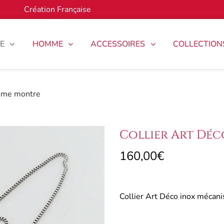
Création Française
E
HOMME
ACCESSOIRES
COLLECTION
isme montre
Collier Art Dé
160,00
€
Collier Art Déco inox mécan