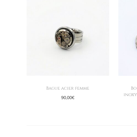
Bague acier femme
Bo
inoxy
90,00
€
Ajouter au panier