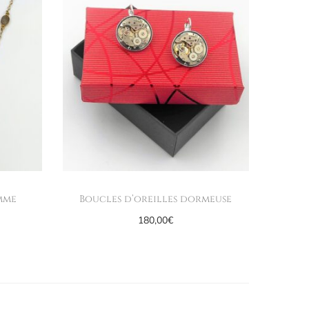
mme
Boucles d’oreilles dormeuse
180,00
€
Ajouter au panier