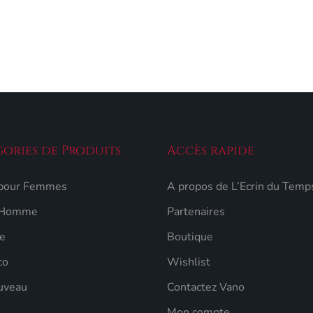
Ajouter au panier
ories de Produits
Accès rapide
 pour Femmes
A propos de L’Ecrin du Temp
 Homme
Partenaires
e
Boutique
co
Wishlist
uveau
Contactez Vano
Mon compte