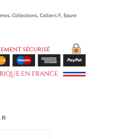
mmes
,
Collections
,
Colliers F
,
Epure
 R