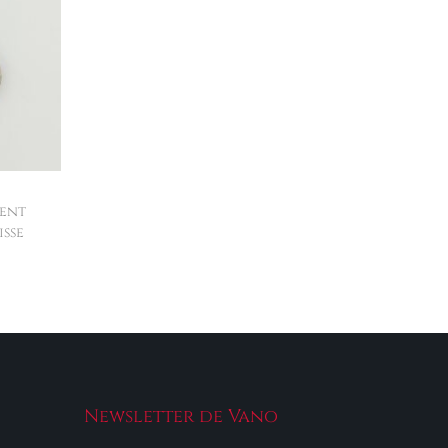
gent
sse
Newsletter de Vano