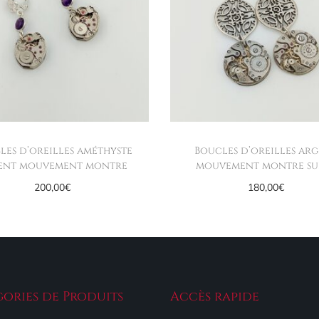
les d’oreilles améthyste
Boucles d’oreilles ar
ent mouvement montre
mouvement montre sui
200,00
€
180,00
€
Ajouter au panier
Ajouter au panier
ories de Produits
Accès rapide