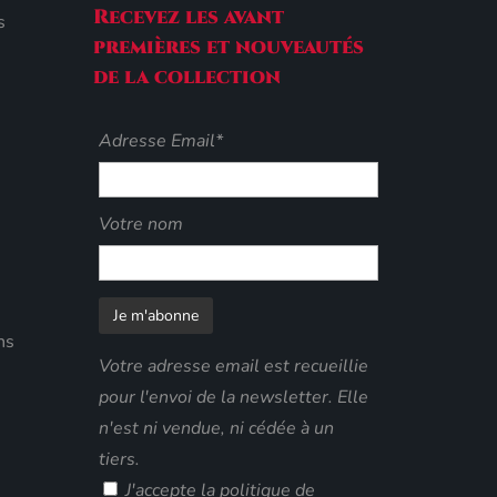
Recevez les avant
s
premières et nouveautés
de la collection
Adresse Email*
Votre nom
ns
Votre adresse email est recueillie
pour l'envoi de la newsletter. Elle
n'est ni vendue, ni cédée à un
tiers.
J'accepte
la politique de