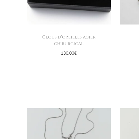
Clous d’oreilles acier
chirurgical
130,00
€
Ajouter au panier