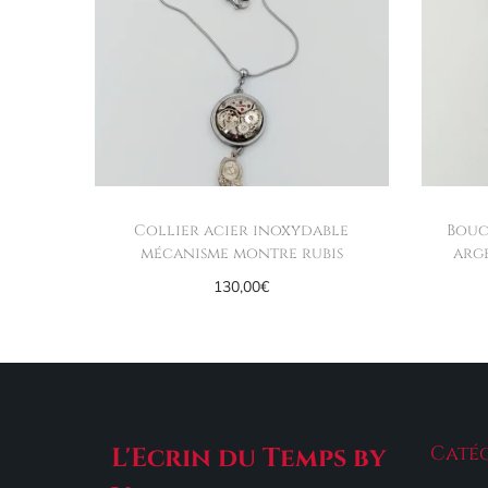
Collier acier inoxydable
Bouc
mécanisme montre rubis
arg
130,00
€
Ajouter au panier
Catég
L'Ecrin du Temps by